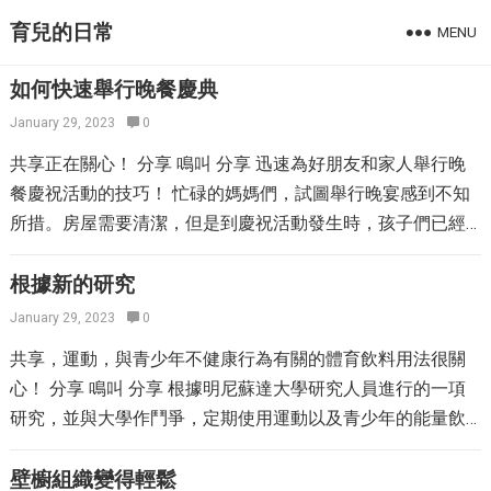
育兒的日常
MENU
如何快速舉行晚餐慶典
January 29, 2023
0
共享正在關心！ 分享 鳴叫 分享 迅速為好朋友和家人舉行晚
餐慶祝活動的技巧！ 忙碌的媽媽們，試圖舉行晚宴感到不知
所措。房屋需要清潔，但是到慶祝活動發生時，孩子們已經
完全摧毀了它。然後是食物。當年輕人摧毀您的新鮮清潔房
屋時，您正在嘗試在桌子上吃飯。然後時尚穿好衣服，露出
根據新的研究
微笑並享受自己！持有是設定黨基調的人。沒有人想要一個
January 29, 2023
0
不簡單的焦慮，因為客人會感到這種緊張。但是，如果您在
共享，運動，與青少年不健康行為有關的體育飲料用法很關
什麼時候做20件事，以使慶祝活動做準備，同時將您的那些
心！ 分享 鳴叫 分享 根據明尼蘇達大學研究人員進行的一項
孩子置於泥濘之外，那麼您該如何實現？ 我希望那不會嚇到
研究，並與大學作鬥爭，定期使用運動以及青少年的能量飲
你。 舉辦晚餐慶祝活動可能會感到壓倒性和挑戰性，但這並
料會觸發他們吸收其他含糖飲料以及煙霧香煙。更好地理解
不是一定。計劃和提前準備是成功聚會的關鍵組成部分。當
與青少年運動以及能量飲料相關的健康和健康習慣模式，並
壁櫥組織變得輕鬆
您將其釘住時，其餘的就是黃金！ 遵守技巧將幫助您開始計