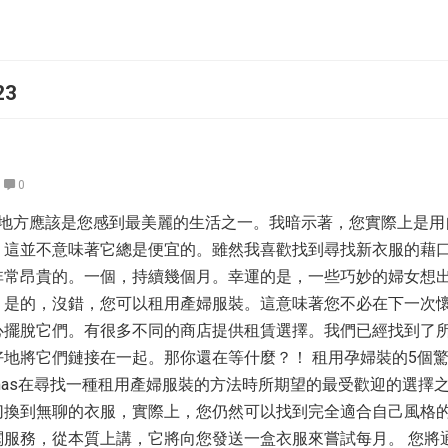
23
0
的地方應該是您感到最美麗的生活之一。我暗示著，您實際上是用
。這並不意味著它總是便宜的。雖然我喜歡找到尋找新衣服的藉
非常昂貴的。一個，持續幾個月。幸運的是，一些巧妙的婦女想
。是的，沒錯，您可以租用產婦服裝。這意味著您不必在下一次
心擺脫它們。有很多不同的商店提供租賃選擇。我們已經找到了
地將它們鏈接在一起。那你還在等什麼？！ 租用孕婦裝的5個
Mamas在尋找一種租用產婦服裝的方法時所期望的最受歡迎的選擇
切換到無聊的衣服，實際上，您仍然可以找到完全適合自己風格
閱服務，從本質上講，它將向您發送一盒衣服來嘗試每月。 您將