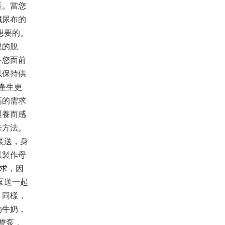
產。當您
臟尿布的
想要的。
親的脫
在您面前
以保持供
產生更
高的需求
喂養而感
佳方法。
泵送，身
以製作母
需求，因
泵送一起
。同樣，
的牛奶，
雙泵，