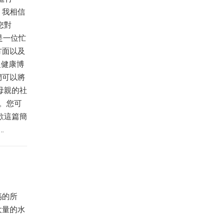
。我相信
您對
）是一位忙
方面以及
級健康博
們可以將
康母親的社
銷官。您可
您喜歡這篇簡
…
媽的所
大量的水