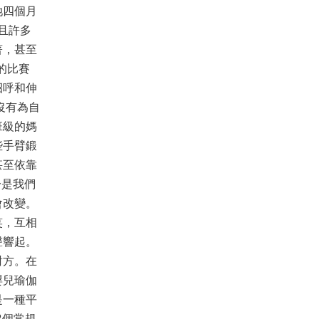
她四個月
且許多
著，甚至
的比賽
招呼和伸
沒有為自
班級的媽
些手臂鍛
甚至依靠
分是我們
會改變。
笑，互相
聲響起。
對方。在
嬰兒瑜伽
是一種平
2個常規