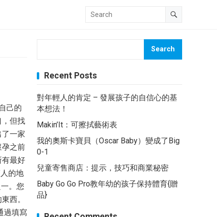
Search
Recent Posts
對年輕人的肯定 – 發展孩子的自信心的基
自己的
本想法！
口，但找
Makin’It：可擦拭藝術表
出了一家
我的奧斯卡寶貝（Oscar Baby）變成了Big
懷孕之前
0-1
所有最好
兒童寄售商店：提示，技巧和商業秘密
驚人的地
Baby Go Go Pro教年幼的孩子保持體育{贈
之一。您
品}
的東西。
通過填寫
Recent Comments