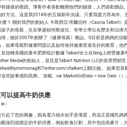
帶有鏈接的模因。博客作者喜歡離開他們的鏈接，人們喜歡贈品
好方法。這是我2014年的五個新年決議。只要我盡力而為年。
麼？ 關於我們的創始人 卡斯西亞·塔爾伯特（Cascia Talbert
個孩子的母親，住在華盛頓州斯波坎。有學士學位在歷史和法律
情，她於2007年創辦了《健康母親》雜誌。S目前是媽媽的頂
為，如果母親對健康問題以及如何保持健康受過良好的教育，他
扭轉美國的童年肥胖統計數據 Talbert女士在Ning上經營健
ther Media的創始人，並且是Talbert Nutrition LLC的首席營
hehealthymomsmag和Twitter.com/cltalbert上關注她。 如果
感到高興。 加載… var MarketGidDate = new Date（）;
一種可以提高牛奶供應
0
題引起了您的興趣，因為電力抽水似乎是壞蛋，而這正是哺乳媽
激勵強烈或穩定的牛奶供應，例如飲食計劃，其中包括燕麥片，