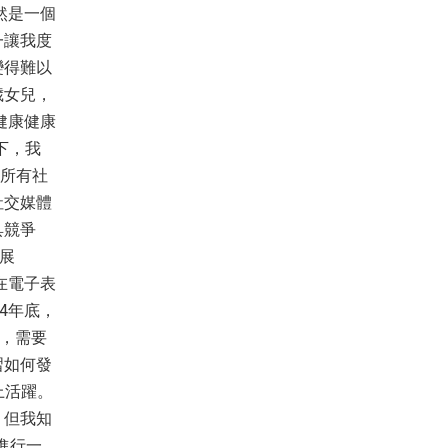
然是一個
一讓我度
變得難以
歲女兒，
個健康健康
下，我
的所有社
社交媒體
具競爭
展
並在電子表
4年底，
論，需要
習如何發
上活躍。
，但我知
進行一