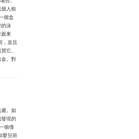
殊場合。
或個人租
一個盒
愛的泳
母親來
同，並且
購買它。
租金。對
焦慮。如
我發現的
一個僅
加嬰兒班