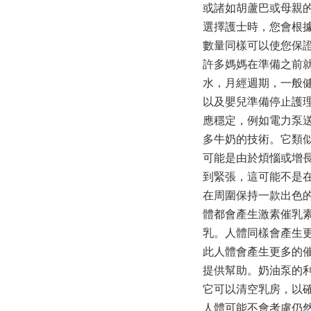
或諸如胡蘆巴或母親
選擇護士時，您會根
數量同樣可以使您保
許多媽媽在準備之前
水，月經週期，一般
以及嬰兒準備停止護
應穩定，例如電力泵送
多牛奶的技術。它類
可能是由於煩惱或增
到緊張，這可能不是
在周圍保持一款出色
體都會產生激素催乳
乳。人體同樣會產生更
此人體會產生更多的
提供幫助。奶油泵的
它可以清空乳房，以
人體可能不會考慮仍然