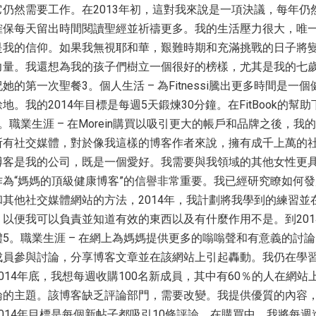
仍然需要工作。在2013年初，這對我來說是一項決議，每年仍
確保每天留出時間閱讀聖經並祈禱更多。我的生活壓力很大，唯
是我的信仰。如果我無視耶和華，艱難時期和充滿挑戰的日子將
力量。我還想為我的孩子們樹立一個很好的榜樣，尤其是我的七
的第一次聖餐3。個人生活 – 為Fitnessi騰出更多時間是一
。我的2014年目標是每週5天鍛煉30分鐘。在FitBook的幫助
職業生涯 – 在Morein購買以吸引更大的帳戶和品牌之後，我
所有社交媒體，對於像我這樣的博客作者來說，擁有成千上萬的
博客是我的公司，既是一個愛好。我需要與我領域的其他女性更
為“媽媽的頂級健康博客”的信譽非常重要。我已經研究瞭如何發
ebook和其他社交媒體網站的方法，2014年，我計劃將我學到的練習
以便我可以負責並知道有效的東西以及有什麼作用不是。到201
5。職業生涯 – 在網上為媽媽提供更多的嗡嗡聲和有意義的討
成員參與討論，分享博客文章並在該網站上引起轟動。我仍在學
014年底，我想每週收購100名新成員，其中有60％的人在網站
論的主題。該博客缺乏評論部門，需要改變。我提供優質的內容
014年目標是每個新帖子都吸引10條評論。在購買中，我將每週