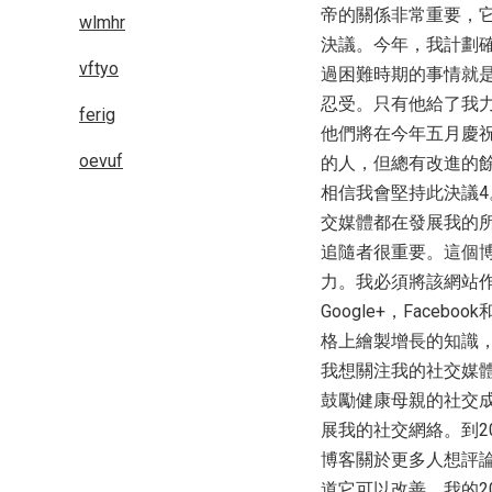
帝的關係非常重要，它
wlmhr
決議。今年，我計劃
vftyo
過困難時期的事情就
忍受。只有他給了我
ferig
他們將在今年五月慶祝她
oevuf
的人，但總有改進的餘地
相信我會堅持此決議4。
交媒體都在發展我的
追隨者很重要。這個
力。我必須將該網站作
Google+，Fac
格上繪製增長的知識，
我想關注我的社交媒體
鼓勵健康母親的社交
展我的社交網絡。到2
博客關於更多人想評
道它可以改善。我的2