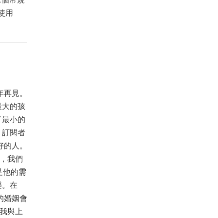
上使用
年再見。
最大的孩
了最小的
，訂閱者
好的人。
繫，我們
足他的需
樂。在
的婚姻會
。我與上