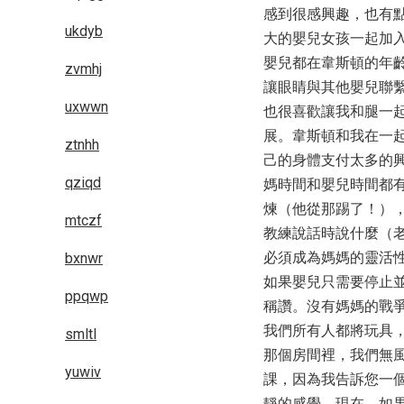
感到很感興趣，也有
ukdyb
大的嬰兒女孩一起加入
嬰兒都在韋斯頓的年
zvmhj
讓眼睛與其他嬰兒聯繫
uxwwn
也很喜歡讓我和腿一
展。韋斯頓和我在一
ztnhh
己的身體支付太多的
qziqd
媽時間和嬰兒時間都
煉（他從那踢了！）
mtczf
教練說話時說什麼（老
必須成為媽媽的靈活
bxnwr
如果嬰兒只需要停止
ppqwp
稱讚。沒有媽媽的戰
我們所有人都將玩具
smltl
那個房間裡，我們無
yuwiv
課，因為我告訴您一
靜的感覺。現在，如果