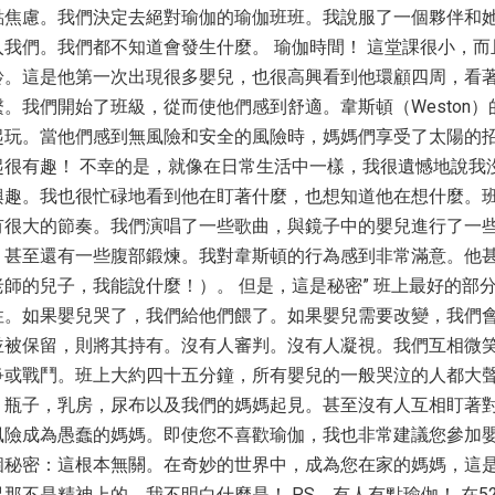
點焦慮。我們決定去絕對瑜伽的瑜伽班班。我說服了一個夥伴和
我們。我們都不知道會發生什麼。 瑜伽時間！ 這堂課很小，而
齡。這是他第一次出現很多嬰兒，也很高興看到他環顧四周，看
。我們開始了班級，從而使他們感到舒適。韋斯頓（Weston）
起玩。當他們感到無風險和安全的風險時，媽媽們享受了太陽的
起很有趣！ 不幸的是，就像在日常生活中一樣，我很遺憾地說我
興趣。我也很忙碌地看到他在盯著什麼，也想知道他在想什麼。
有很大的節奏。我們演唱了一些歌曲，與鏡子中的嬰兒進行了一
，甚至還有一些腹部鍛煉。我對韋斯頓的行為感到非常滿意。他
師的兒子，我能說什麼！）。 但是，這是秘密” 班上最好的部
性。如果嬰兒哭了，我們給他們餵了。如果嬰兒需要改變，我們
並被保留，則將其持有。沒有人審判。沒有人凝視。我們互相微
爭或戰鬥。班上大約四十五分鐘，所有嬰兒的一般哭泣的人都大
，瓶子，乳房，尿布以及我們的媽媽起見。甚至沒有人互相盯著
風險成為愚蠢的媽媽。即使您不喜歡瑜伽，我也非常建議您參加
個秘密：這根本無關。在奇妙的世界中，成為您在家的媽媽，這
那不是精神上的，我不明白什麼是！ PS。有人有點瑜伽！ 在5