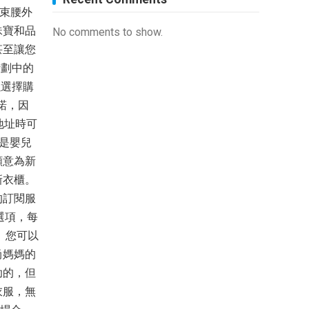
（束腰外
珠寶和品
No comments to show.
甚至讓您
計劃中的
以選擇購
諾，因
件地址時可
也是嬰兒
願意為新
新衣櫃。
的訂閱服
的選項，每
 您可以
尚媽媽的
助的，但
衣服，無