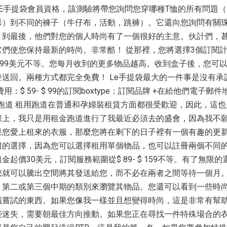
E手提袋會員資格，該測驗將帶您詢問您穿哪種T恤的所有問題
形）到不同的褲子（牛仔布，活動，跳褲）。它還向您詢問有關
，到最後，他們對您的個人時尚有了一個很好的主意。伙計們，
們使您保持最新的時尚。非常酷！ 從那裡，您將選擇3個訂閱
到99美元不等。您每月收到的更多物品越高。收到盒子後，您可
送回。兩種方式都完全免費！ Le手提袋最大的一件事是沒有承
：$ 59- $ 99的訂閱boxtype：訂閱品牌 +在給他們電子郵
用跑道 租用跑道在普通和孕婦裝租賃方面都很受歡迎，因此，這
際上，我只是用租金跑道進行了我最近必須去的盛會，因為我不
果您愛上租來的衣服，那麼您將在剩下的日子裡有一個有趣的更
錯的選擇，因為您可以選擇租用單個物品，也可以註冊兩個不同
起價30美元，訂閱服務範圍從$ 89- $ 159不等。有了無限
您就可以騰出空間將其發送給您，而不必在兩者之間等待一個月。
，第二或第三個中期的類別來瀏覽其物品。您還可以看到一些時
議嘗試的東西。如果您像我一樣並且想變得時尚，這是非常有幫
些迷失，需要朝最佳方向推動。如果您正在尋找一件特殊場合的