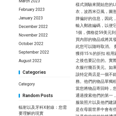
March 2023
樣式測驗來開始您的L
February 2023
衣，波西米亞風，圖
January 2023
牌偏好的信息，因此
輸入郵政編碼，以便它
December 2022
1個，價格從59美元
November 2022
買內部的物品或將其發
October 2022
此您可以隨時取消。 費用
September 2022
獲得15％的折扣 租
之後也要記住的。實
August 2022
衣服付幾百美元。如
Categories
該特定商店是一個不
務。他們的物品單獨租金
Category
當您將物品寄回時，
Random Posts
通過搜索他們的第一
服裝照片以及他們建
輻射以及牙科X射線：您需
是在母親世界中會有
要理解的現實