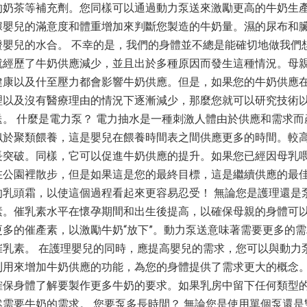
的奶茶等補充劑。您同樣可以通過動力泵送來激勵更高的牛奶生
據嬰兒的滿意度和體重增加來判斷您製造的牛奶量。濕的尿布和
證嬰兒的水合。 不幸的是，我們的身體並不總是能確切地做我們
就經歷了牛奶供應減少，並且出於多種原因而發生這種情況。母
健康以及什至壓力都會影響牛奶供應。但是，如果您的牛奶供應
理以及沒有醫療理由的情況下逐漸減少，那麼您就可以研究技術
。 什麼是電力泵？ 電力抽水是一種刺激人體由於供應和需求而
似於聚類餵養，這是嬰兒在餵養時間表之間供應更多的時間。較
長突破。同樣，它可以促進牛奶供應的提升。如果您已經因母乳
在公園裡散步，但是如果這是您的最終目標，這是繼續供應的最
的乳頭霜，以使這個過程看起來更容易忍受！ 無論您是護理還是
素。催乳素水平在懷孕期間和出生後提高，以確保母親的身體可
多的催產素，以激勵牛奶“放下”。動力泵送意味著需要更多的
催乳素。 在護理嬰兒的同時，應提高嬰兒的需求，您可以與動力
利用來增加牛奶供應的功能，為您的身體提供了需求更大的概念
確保身體了解要製作更多牛奶的要求。如果乳房中留下任何類型
需要牛奶的需求。 您要泵多長時間？ 無論您是使用單個泵還是