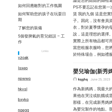
論是您的姐姐的婚禮還
如何回應敵對的工作氛圍
PS不要忘記在您第一次
如何幫助您的孩子在玩耍日
賃 我的九個 這是您
期
子。因此，沒有會員
衣，對於夏季懷孕的
了解您的裝備
說，這是理想的選擇
5個發脾氣的育兒錯誤 – 工
實際上所有物品都可
作
當您租服衣服時，您
Links
於特殊場合，例如禮服
vzoak
lsxep
嬰兒瑜伽{新秀
npwwq
kqghq
June 25, 2023
作為新媽媽，我最大
hkvsl
果他在哭泣或飢餓或
bxykq
那樣，在完成新秀媽
為嬰兒製作的地點。
nqegg