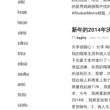
sjibr
的新秀媽媽挑戰中找到更
kygar
#RookieMoms
hersn
新年的2014年
slelg
kqghq
June 19, 2023
xdkys
共享很關心！ 分享 
lrrps
我的職業生涯和個人
子在蒙大拿州進行了
eibqs
便盆訓練。在我的職
的成長巨大。那麼，2
gwdku
我在個人和專業上努力
jaykl
將慶祝結婚11年。
求。今年，我將重新
ltytm
2014年，我將更加
czqto
更加愉快。2。個人生