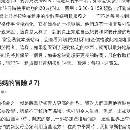
是您自己的嬰兒洗澡RTR，這是我的第一名，如果您要參加特
註冊時使用給您的20％折扣。 費用：$ 30- $ 159 類型：訂閱
實際上只是按物品租用的少數產婦租賃服務之一，而不是每月收到
資格使事情複雜化。它和獲得的一樣容易。他們還有一堆非常可
母親來說，這真是太棒了。對於真正知道自己想要和需要什麼的
。 當您瀏覽本網站時，您會看到購買價格和租金價格彼此相鄰相
用於兩者。這樣，如果您看到了絕對確定的東西，就可以最好地
將能夠將其保留一個月，如果您決定想要更長的時間，只會收取
，請記住，租賃期只能切換到14天。 費用：每項 +運費$…
媽媽的冒險＃7}
0
的擔憂之一就是將韋斯頓帶入更高的世界。我對人們回應他有點
需要改變，我還不了解所有協議，也可能令人生畏。但是，正如
媽的困難＃7時，與您的嬰兒一起參加產後瑜伽課，這個世界上有
我們的新父母必須利用這些地方！ 在高中畢業時，我對韋斯頓參