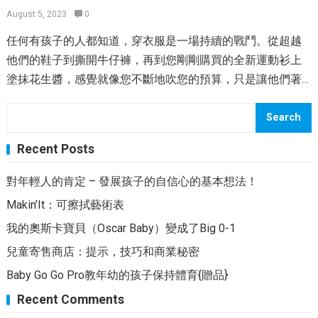
事實。 我們把年輕人戴在慶祝帽子上，讓他弄些了不起的蛋
August 5, 2023
0
食。這是一張孩子大小的桌子，就在我的膝蓋上方。我切開
糕。完成並完成了。 憑藉強制性的圖片，我專注於“慶祝自己
了織物，並將邊緣放下。而已。 油布（在某些情況下是層壓
任何有孩子的人都知道，穿衣服是一場持續的戰鬥。從超越
的路”：在奧斯卡慶典上閃閃發光，並記住去年在我肚子裡有
棉）有許多有趣的圖案。這家Etsy商店到處都是它們。 訂書
他們的鞋子到撕開牛仔褲，再到您剛剛購買的全新運動衫上
七個“進入勞動”餅乾的去年，我在惠特尼的肚子後開始了勞
機不會發生？只需將油料織物扔到地板上，並讓年輕人在那
塗抹花生醬，感覺就像您不斷地吹您的預算，只是讓他們著
動。奧斯卡派對……啊回憶。 我在2001年使用了惠特尼
裡變得不整潔。 這個工作概念是我們Makin IT系列的一部
裝！但是，在兒童寄售商店購物會讓它們保持可愛並掩蓋，
（Whitney）婚禮活動中的伴娘禮服，並要求亞歷克（Alec）
分，定期的消息帶有您可以做出的事情的概念。嬰兒和年輕
而無需您破壞銀行。您可以通過二手購買衣服，書籍，玩具
Search
進入他的最佳健康狀況（如果您想知道的話，我們結婚
的嬰兒？檢查DIY概念的清單，以完成您喜歡的工作。
和設備來節省幾千美元的一生。 購買二手車也對環境也有好
了），我們坐在前排歡呼雀躍，與其他愚蠢的人一起噓聲。
Recent Posts
處，從一開始就為您的孩子提供了有關地球母親的重要課
美好的時光。
程。每年在垃圾填埋場中遇到的衣服量令人震驚。通過前往
對年輕人的肯定 – 發展孩子的自信心的基本想法！
寄售商店，您可以幫助全球和錢包。 兒童寄售商店：技巧，
Makin’It：可擦拭藝術表
技巧和商業秘密 以下是二手購物的一些不同選擇，還有一些
我的奧斯卡寶貝（Oscar Baby）變成了Big 0-1
建議可以幫助您智能購物： 兒童寄售商店在線 如果您有一堆
小時光，那麼您可能不會對穿上真正的褲子並冒險去商店的
兒童寄售商店：提示，技巧和商業秘密
想法感到興奮。值得慶幸的是，如今，網絡上有許多出色的
Baby Go Go Pro教年幼的孩子保持體育{贈品}
兒童寄售選擇。 Thredup是個人的最愛。您不僅可以按尺寸和
Recent Comments
品牌對衣服進行排序，而且他們對它們的使用方式開放，