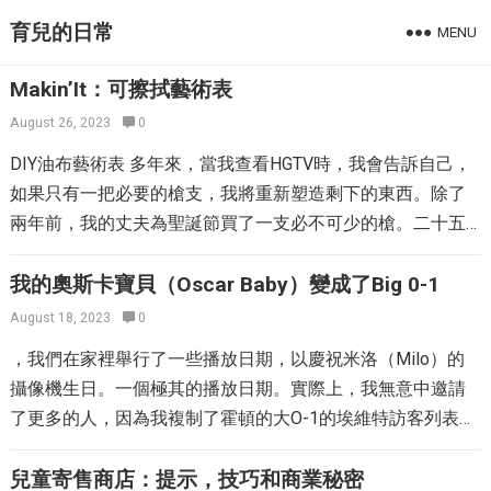
育兒的日常
MENU
Makin’It：可擦拭藝術表
August 26, 2023
0
DIY油布藝術表 多年來，當我查看HGTV時，我會告訴自己，
如果只有一把必要的槍支，我將重新塑造剩下的東西。除了
兩年前，我的丈夫為聖誕節買了一支必不可少的槍。二十五
個月後 – 昨天 – 我第一次使用它。 我們為年輕人準備了這張
藝術表，因為朱利安大約有兩個。我的兄弟姐妹在Michael’s
我的奧斯卡寶貝（Oscar Baby）變成了Big 0-1
購買了它，並用Goodnight Moon中的頁面將其塗成了它。它
August 18, 2023
0
很可愛，但是紙層沒有持續。幾年後，瑞安（Ryan）將頁面
，我們在家裡舉行了一些播放日期，以慶祝米洛（Milo）的
刮掉，打磨了，並用黑板塗料噴灑。 我在互聯網上使用黑板
攝像機生日。一個極其的播放日期。實際上，我無意中邀請
塗料看到的一切似乎都很迷人，但是事實是，如果這是室內
了更多的人，因為我複制了霍頓的大O-1的埃維特訪客列表，
桌子的表面，那麼粉筆塵會變得一團糟。粉筆在就餐空間中=
然後不得不毫不客氣地呆著一群人……糟糕！也許，如果不是
不太好。還？這正是一段時間後的黑板繪製表面的樣子。 用
一年中的多雨時間，我們可能會在後院變得瘋狂，但這就是
兒童寄售商店：提示，技巧和商業秘密
油布覆蓋這張桌子，可以簡單清潔，非常適合藝術工作和零