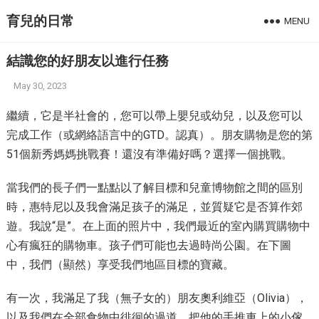
育兒的日常
MENU
結識您的好朋友以進行任務
May 30, 2023
繼續，它是半社會的，您可以帶上嬰兒或幼兒，以及您可以
完成工作（或網絡語言中的GTD。認真）。朋友購物是您的第
51個新秀媽媽挑戰賽！還沒有準備好嗎？選擇一個挑戰。
當我們的長子們一點點以了解目標和兒童博物館之間的區別
時，惠特尼以及我會滿足孩子的滿足，並質疑它是否算作郊
遊。我說“是”。在上面的照片中，我們最近的室內購買購物中
心有瘋狂的購物車。孩子們可能也去過時尚公園。在下圖
中，我們（顯然）享受我們地區目標的寶藏。
有一次，我滿足了我（無子女的）朋友奧利維亞（Olivia），
以及我們在全部食物中徘徊的過道，把他的手推車上的小傢