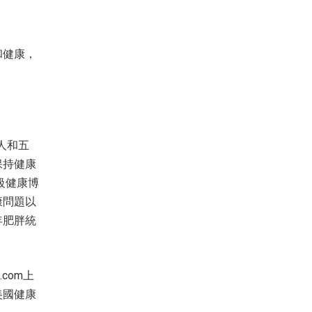
和健康，
商人和五
保持健康
級健康博
康問題以
年肥胖統
.com上
美國健康