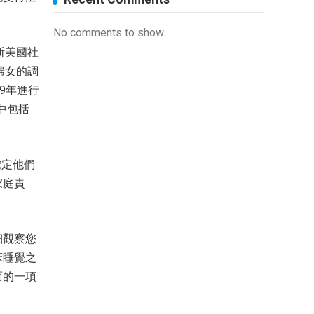
No comments to show.
加斯美國社
婦女的調
9年進行
中包括
確定他們
家庭責
細觀察您
床睡覺之
面的一項