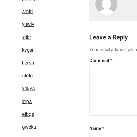
smltl
yuwiv
Leave a Reply
sjibr
kygar
Your email address will n
Comment
*
hersn
slelg
xdkys
lrrps
eibqs
gwdku
Name
*