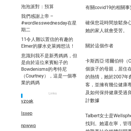
泡泡派對：預算
有關covid19的相關事
我們感謝上帝 –
確保您花時間放鬆身
#wordlesswednesday在星
期二
她的家人就會受苦。
11令人難以置信的有趣的
關於這個作者
Elmer的膠水史萊姆想法！
意識到我不是新秀媽媽，但
卡斯西亞·塔爾伯特（C
是由於這位來賓帖子的
個孩子的母親，居住
Bowdenisms的考特尼
（Courtney），這是一個專
的熱情，她於2007
業的媽媽
客，並擁有幾位健康
及如何保持健康受過
Links
計數據
vzoak
lsxep
Talbert女士是Well
找到。她還在寧，管
npwwq