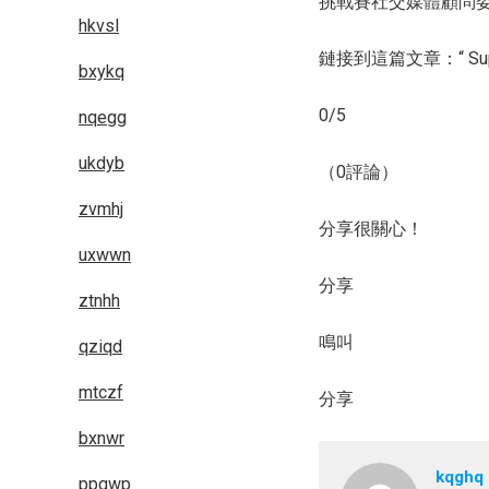
挑戰賽社交媒體顧問
hkvsl
鏈接到這篇文章：“ Su
bxykq
0/5
nqegg
ukdyb
（0評論）
zvmhj
分享很關心！
uxwwn
分享
ztnhh
鳴叫
qziqd
mtczf
分享
bxnwr
kqghq
ppqwp