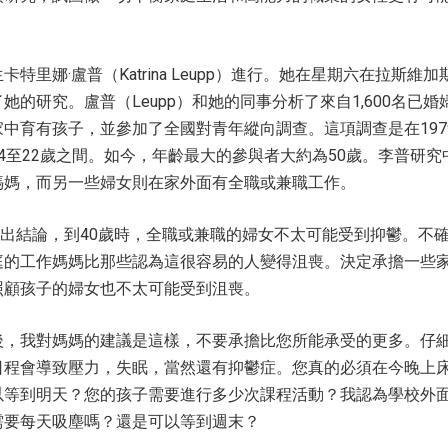
特里娜·盧普（Katrina Leupp）進行。她在星期六在拉斯維
她的研究。盧普（Leupp）和她的同事分析了來自1,600名已婚
中育有孩子，並參加了全國對青年縱向調查。這項調查是在197
4至22歲之間。如今，年齡最大的參與者大約為50歲。李普研究
媽媽，而另一些婦女則在家外面有全職或兼職工作。
p得出結論，到40歲時，全職或兼職的婦女不太可能受到抑鬱。不
庭的工作媽媽比那些認為這很容易的人變得沮喪。決定承擔一些
照顧孩子的婦女也不太可能受到沮喪。
後，我對媽媽的建議是這樣，不要承擔比您所能承受的更多。仔
日程會導致壓力，失眠，當然還有抑鬱症。您真的必須在今晚上
以等到明天？您的孩子需要進行多少次課程活動？我認為學校外
需要每天吸塵嗎？還是可以等到週末？