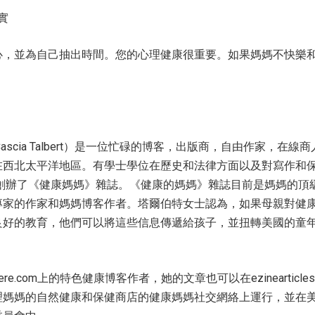
實
心，並為自己抽出時間。您的心理健康很重要。如果媽媽不快樂
ascia Talbert）是一位忙碌的博客，出版商，自由作家，在線
在西北太平洋地區。有學士學位在歷史和法律方面以及對寫作和
年創辦了《健康媽媽》雜誌。《健康的媽媽》雜誌目前是媽媽的頂
專家的作家和媽媽博客作者。塔爾伯特女士認為，如果母親對健
良好的教育，他們可以將這些信息傳遞給孩子，並扭轉美國的童
sphere.com上的特色健康博客作者，她的文章也可以在ezinearticles
理媽媽的自然健康和保健商店的健康媽媽社交網絡上運行，並在