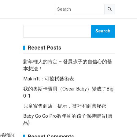
Search
Recent Posts
對年輕人的肯定 – 發展孩子的自信心的基
本想法！
Makin’It：可擦拭藝術表
我的奧斯卡寶貝（Oscar Baby）變成了Big
0-1
兒童寄售商店：提示，技巧和商業秘密
Baby Go Go Pro教年幼的孩子保持體育{贈
品}
能變得沮
Recent Comments