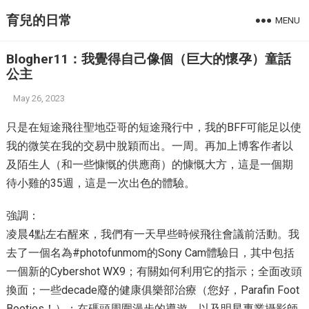
育兒的日常
MENU
Blogher11：我覺得自己像個（巨大的懷孕）童話
公主
May 26, 2023
只是在短途飛往聖地亞哥的短途飛行中，我的BFF可能足以使
我的微笑在我的交易中脫穎而出。一周。再加上博客作者以
及陌生人（和一些慷慨的供應商）的慷慨大方，這是一個期
待小雞的35週，這是一次出色的體驗。
強調：
凌晨4點左右醒來，我們有一天早些時候飛往會議前活動。我
去了一個名為#photofunmom的Sony Cam體驗日，其中包括
一個新的Cyber​​shot WX9；有關如何利用它的指示；全面改頭
換面；一些decade廢的健康俱樂部治療（您好，Parafin Foot
Booties！）；在碼頭周圍漫步的導遊，以及明星專業攝影師