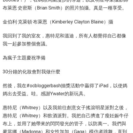
布萊恩·史密斯（Brian Smith）的照片拍攝。真是一種享受。
金伯利·克萊頓·布萊恩（Kimberley Clayton Blaine）攝
我回到了我的室友，惠特尼和溫迪，所有人都覺得自己都像
我一起參加整個會議。
為瘋子主題慶祝準備
30分鐘的化妝會對我做什麼
然後，我在#ocbloggerbash抽獎活動中贏得了iPad，以使媽
媽出去受益。哇。感謝Ywater的新玩具。
惠特尼（Whitney）以及我前往創意女子搖滾明星派對之後，
惠特尼（Whitney）和飲酒派對。我把自己擠進了瘦妊娠牛仔
布上，並用了她帶來的閃閃發光的管子，以防萬一。我們與
麥當娜（Madonna）和女性加加（Gaga）模仿者跳舞，直到