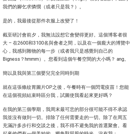
我們的腳乞求憐憫（或者只是我？）。
是的，我最後從那件衣服上改變了！
截至研討會前夕，我無法設想它會變得更好。這個博客者很
大 – 在2600和3100名與會者之間，以及在一個龐大的博覽中
心，我感到雜物的每一步（或者我只是感覺到自己的
Bigness？hmmm）。您看到這個午餐空間的大小嗎？ ang。
簡以及我與第三個嬰兒完全同時到期
就在這張條紋胃圖片OP之後，午餐時有一個閃電疫苗！您能
在這個視頻結束時區分我，試圖使我看起來更好嗎？
在我的第三個學期，我周末最可悲的部分很可能不得不承認
我並沒有做到一切。排除了任何需要走的一切。除了在周五
充滿許多步行和交談之後，我不得不避免我的首選聚會。看
起來他們有一個美妙的，獨角獸屁股的時光，沒有我：