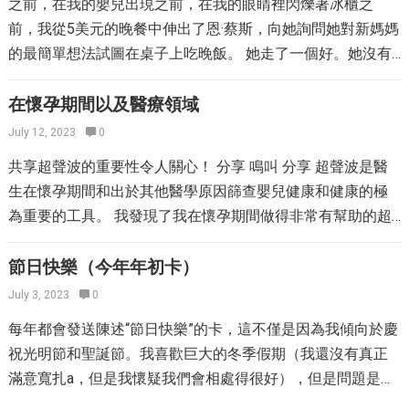
或者選擇他們真正欣喜若狂的肯定。重複的作曲真正有助於
之前，在我的嬰兒出現之前，在我的眼睛裡閃爍著冰櫃之
持活躍的更多信息。我非常喜歡嬰兒的專業人士，也希望他
助。 1.美國女裝和配件。如果您應該擁有美國女性品牌產
個本地購物二手購物。簡單的Google搜索“兒童寄售”和您的大
這些單詞沉沒，以確保我們開始真正相信它們，並欣喜若
前，我從5美元的晚餐中伸出了恩·蔡斯，向她詢問她對新媽媽
們選擇進行後續DVD的其他運動以及身體健身活動。吉吉
品，請使用側邊欄上的過濾器選擇該品牌，但是，如果您適
都市地區的名稱應該為您提供一些選擇。親自購物可能會更
狂。 其他有趣的方法來利用孩子的肯定。 除了擁有您的年輕
的最簡單想法試圖在桌子上吃晚飯。 她走了一個好。她沒有
（Gigi）和瓦萊麗（Valerie）都有一個很好的主意，我知道他
合適合美國女孩式洋娃娃的任何東西，您會發現很多東西。
麻煩，但是直到您手中拿著一件衣服之前，很難真正判斷出
人方法肯定，您還可以將它們留在周圍的肯定筆記！手寫或
一些有用的技巧，向我們展示了她在巫婆時期避免烹飪的方
們可以對此計劃做很多事情。 試圖重新形狀的媽媽的相關概
專家提示：只需瀏覽“ 18英寸娃娃衣服”，也會發現尖叫的交
它的狀況或嘗試尺寸。關於當地商店的絕妙之處在於，它們
打印出來，並將它們放入午餐袋和背包中。以及很多明顯的
法。 當我與她聯繫時，她和我倆都有兩個人，二歲和四歲。
在懷孕期間以及醫療領域
念 您可以在Internet上以14.95美元的價格購買這個新系列嬰
易。 2.印花布動物。我的孩子對這些小（昂貴）的林地動物
通常更準備好笨拙的價格。可以完全自由地問店員是否可以
牢記以確認它們！通過經常告訴他們，提醒他們他們能夠做
不久之後，她在她的家庭中加了一個第三個嬰兒（恭
兒的第一個DVD。嬰兒及以下建議提前開始嬰兒。或者，您
July 12, 2023
0
的熱量非常熱。她的願望清單上有許多套裝。我不是在尋找
進一步將其擊倒。 當地兒童寄售提示：當您上購物時，請帶
到的一切。 你很聰明。 你很勇敢。 你很強。 你被愛了。 無
喜！），以及以健康，便宜的家庭以及嬰兒（和幼兒以及學
可以通過給我們發表評論來贏得自己的副本。 入境任務的任
eBay上現在的一套現場，但是對於一個將很多動物及其配飾
共享超聲波的重要性令人關心！ 分享 鳴叫 分享 超聲波是醫
一些孩子的一些舊服裝不再適合。您可能會賺到足夠的錢來
論您希望他們自己看到什麼，都可以在他們身上肯定！ 並確
齡前兒童）的所有困難，以任何方式吊死她時代！ 幸運的
務是最終成為嬰兒的粉絲，在Facebook上成為專業人士。完
組合在一起的賣家而言。專家提示：在瀏覽術語中利用“
生在懷孕期間和出於其他醫學原因篩查嬰兒健康和健康的極
銷售它來搶購一些新東西，以免費獲得！另外，請提前查看
保在他們放下自己時抓住它們（自己也一樣）。當您聽到他
是，她在嬰兒泰勒（Tyler）出現之前，還從她的計劃中發現
成此操作後，我們給我們發表了評論。 有關其他條目： 訂閱
lot”一詞來發現將運送在一起的一系列產品。這是一個例子。
為重要的工具。 我發現了我在懷孕期間做得非常有幫助的超
Yelp評論。 Facebook上的兒童寄售商店 您是否是購買，出
們在任何類型的方法中聲明“我不能”或生氣或沮喪自己，確認
了冰箱。從一個月的媽媽計劃開始，她就處理（並非常推
我們健康的生活新聞通訊 在推特上關注我 訂閱健康的媽媽 與
此註釋的價格為10.50美元，我可以告訴您，只有一對小盒子
聲波。當我只有11個星期的時間期待第二個孩子時，我第一
售，交易Facebook Group的一部分？那當地母親團體呢？這
他們！ 你很聰明！ 你很強！ 你很好奇！…
薦）Tricia，並庫存她為男孩餵養的所有食物。 我不明白她的
Google好朋友Connect一起關注此博客 迪格這場比賽…
裡的那些動物在我們的區域玩具商店里花了近十美元。 3.樂
次在我的OB的超聲機上的投影屏幕上看到了她。懷孕初期，
節日快樂（今年年初卡）
些可能是找到優質的手擊中的絕妙方法！母親總是在尋找整
冰箱有多大，但是我可以說哇嗎？除了烘焙食品，零食，配
高。如果您剛剛開始使用Duplos或Legos，請考慮購買大量
超聲波可用於協助確定母親的到期日，並發現出血或其他並
理的方法，其他人坐在壁櫥裡的衣服可能是您的金礦。仔細
July 3, 2023
0
菜，早餐，自製果醬（！）外，她還煮了13種主要的菜餚
磚塊。嚴重地。如果您在商店中購買了今天的樂高積木，那
發症。醫師同樣可以使用超聲來確定嬰兒在子宮內的生長。
閱讀您當地的Facebook市場，看看是否有人便宜地出售孩子
（其中一些菜餚翻倍！），例如家禽帕爾馬裔，炸玉米餅
每年都會發送陳述“節日快樂”的卡，這不僅是因為我傾向於慶
麼您將獲得大量專業零件，這些零件是帶有全面說明的建築
當媽媽大約二十週期望醫生能夠使用超聲機器來確定孩子的
的衣服。 在Facebook上尋找的另一件事是嬰兒設備。您知道
湯，炸玉米餅湯，以及西他的Sluggish Cooker BBQ。 我們希
祝光明節和聖誕節。我喜歡巨大的冬季假期（我還沒有真正
物的一部分。如果您只希望您的年輕人自由泳，那麼您需要
性別。 超聲同樣在一般醫學實踐中也使用。有了超聲波機
那些將因為他們不知道孩子會喜歡哪個嬰兒而註冊六個不同
望她進行簡單的康復，並希望她的艱難工作表明她本周可以
滿意寬扎a，但是我懷疑我們會相處得很好），但是問題是，
一些基本的磚塊，可能價值2-3磅。希瑟（Heather）的老公
器，醫師可以獲取腎臟，肝臟和心臟等內部器官的照片。這
的嬰兒座椅的母親？當他們意識到自己珍貴的小天使更喜歡
休息很多。 閱讀她的整個冷凍庫存清單。 了解一個月媽媽的
我通常不會到新年之前郵寄卡片，所以似乎更安全了在本賽
利用每塊磚價為0.10美元作為新的樂高積木的指南（即250件