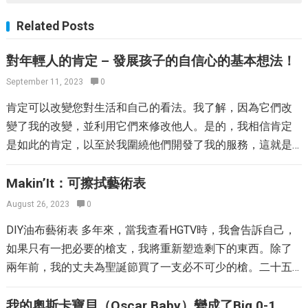
Related Posts
對年輕人的肯定 – 發展孩子的自信心的基本想法！
September 11, 2023
0
肯定可以改變您對生活和自己的看法。我了解，因為它們改
變了我的改變，並利用它們來修改他人。是的，我相信肯定
是如此的肯定，以至於我圍繞他們開發了我的服務，這就是
為什麼我已經在向他們介紹了我一歲和三歲的孩子的原因。
在生活中以某種方式，我們被編程為相信我們還不夠，我們
Makin’It：可擦拭藝術表
一直將自己與他人進行比較，並質疑我們的能力和夢想。我
August 26, 2023
0
也不希望我的年輕人那樣確定您也不會。因此，這裡有一些
DIY油布藝術表 多年來，當我查看HGTV時，我會告訴自己，
很棒的想法，可以開始利用孩子的肯定。 對年輕人的肯定 –
如果只有一把必要的槍支，我將重新塑造剩下的東西。除了
發展孩子的自信心的基本想法！ 什麼是肯定？ 通常，打電話
兩年前，我的丈夫為聖誕節買了一支必不可少的槍。二十五
給您想在自己身上看到的東西是一個有力的聲明。通常，它
個月後 – 昨天 – 我第一次使用它。 我們為年輕人準備了這張
以“我是”一詞開始，以放大以下內容。 詞典說： af·公司·a· 肯
藝術表，因為朱利安大約有兩個。我的兄弟姐妹在Michael’s
我的奧斯卡寶貝（Oscar Baby）變成了Big 0-1