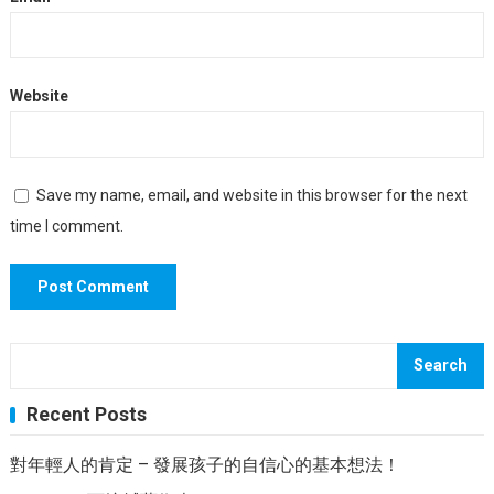
7. Playmobil。一個更昂貴的玩具，還是精心製作的玩具。其
Moms社交媒體網絡，是Talbert Nutrition LLC的主要廣告警
他人的成長收藏可以在您的家中偉大利用。尋找一筆大的東
察，也是美國健康挑戰賽社交網絡顧問委員會。在Google+上
西，它為您提供了比單個$ 30套件所獲得的要多得多的。當
遵守她。 鏈接到這篇文章：懷孕期間和醫療領域的超聲波的
Website
您搜索此類別時，您可能會以30美元的價格為整個捆綁包評
重要性 0/5 （0評論） 分享很關心！ 分享 鳴叫 分享
分。 專家提示：不要膽怯地購買似乎過多的產品。您可能不
想一次將10個迷你人物或20個Polly口袋贈送給您的孩子，但
是在隨後的假期中，您每次都可以散發幾種產品。 既然我們
Save my name, email, and website in this browser for the next
是新手，我們想知道：您利用eBay的目的是什麼？
time I comment.
Search
Recent Posts
對年輕人的肯定 – 發展孩子的自信心的基本想法！