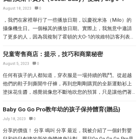
定某事或得到肯定的行動或過程。 情感支持或鼓勵。 如果日
購買了它，並用Goodnight Moon中的頁面將其塗成了它。它
August 18, 2023
0
復一日地重複自己，那麼您就開始真正相信您在說什麼！他
很可愛，但是紙層沒有持續。幾年後，瑞安（Ryan）將頁面
們可能從哦，這是一個很棒的句子，然後轉向Yeeeess！我就
，我們在家裡舉行了一些播放日期，以慶祝米洛（Milo）的
刮掉，打磨了，並用黑板塗料噴灑。 我在互聯網上使用黑板
是！利用它們可以增強信心，正念以及在成年人和孩子中的
攝像機生日。一個極其的播放日期。實際上，我無意中邀請
塗料看到的一切似乎都很迷人，但是事實是，如果這是室內
更多東西！年輕開始他們！不管他們有多年輕。 （但是，真
了更多的人，因為我複制了霍頓的大O-1的埃維特訪客列表，
桌子的表面，那麼粉筆塵會變得一團糟。粉筆在就餐空間中=
正在任何類型的年齡開始，即使在43歲的年輕人中，您也可
然後不得不毫不客氣地呆著一群人……糟糕！也許，如果不是
不太好。還？這正是一段時間後的黑板繪製表面的樣子。 用
以修改對生活的看法）。 十年來，我一直在利用肯定，並且
一年中的多雨時間，我們可能會在後院變得瘋狂，但這就是
兒童寄售商店：提示，技巧和商業秘密
油布覆蓋這張桌子，可以簡單清潔，非常適合藝術工作和零
對我產生了很大的影響，以至於我最終生產了自己的肯定卡
事實。 我們把年輕人戴在慶祝帽子上，讓他弄些了不起的蛋
August 5, 2023
0
食。這是一張孩子大小的桌子，就在我的膝蓋上方。我切開
片，基於肯定的產品線以及您的手機的移動肯定應用程序！
糕。完成並完成了。 憑藉強制性的圖片，我專注於“慶祝自己
了織物，並將邊緣放下。而已。 油布（在某些情況下是層壓
任何有孩子的人都知道，穿衣服是一場持續的戰鬥。從超越
因此，的確，我喜歡肯定，宣講他們的權力，並且最近才開
的路”：在奧斯卡慶典上閃閃發光，並記住去年在我肚子裡有
棉）有許多有趣的圖案。這家Etsy商店到處都是它們。 訂書
他們的鞋子到撕開牛仔褲，再到您剛剛購買的全新運動衫上
始與我的小孩一起開始肯定方法，這是有史以​​來最特別的事
七個“進入勞動”餅乾的去年，我在惠特尼的肚子後開始了勞
機不會發生？只需將油料織物扔到地板上，並讓年輕人在那
塗抹花生醬，感覺就像您不斷地吹您的預算，只是讓他們著
情！ 如何利用孩子的肯定。 我自己對方法的偏愛方法本人同
動。奧斯卡派對……啊回憶。 我在2001年使用了惠特尼
裡變得不整潔。 這個工作概念是我們Makin IT系列的一部
裝！但是，在兒童寄售商店購物會讓它們保持可愛並掩蓋，
樣是我相信與孩子一起方法的最有趣的方法。看著鏡子時大
（Whitney）婚禮活動中的伴娘禮服，並要求亞歷克（Alec）
分，定期的消息帶有您可以做出的事情的概念。嬰兒和年輕
而無需您破壞銀行。您可以通過二手購買衣服，書籍，玩具
Baby Go Go Pro教年幼的孩子保持體育{贈品}
聲說出來！作為成年人，這種方法可能會感到不安（但是，
進入他的最佳健康狀況（如果您想知道的話，我們結婚
的嬰兒？檢查DIY概念的清單，以完成您喜歡的工作。
和設備來節省幾千美元的一生。 購買二手車也對環境也有好
這樣做的是，不適會像您真正開始相信您在說的話一樣溜
July 18, 2023
0
了），我們坐在前排歡呼雀躍，與其他愚蠢的人一起噓聲。
處，從一開始就為您的孩子提供了有關地球母親的重要課
走），但是對於孩子來說，這是非常有趣的！他們看著鏡子
美好的時光。
分享的價值！ 分享 鳴叫 分享 最近，我被介紹了一個針對嬰
程。每年在垃圾填埋場中遇到的衣服量令人震驚。通過前往
的看法不如當鏡子那樣像遊戲一樣有趣。因此，到目前為
兒和幼兒創建的新的身體健身計劃。嬰兒Go Go Go Go Pro是