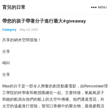
育兒的日常
MENU
帶您的孩子帶著分子進行最大#giveaway
Category
May 25, 2023
共享的納米空間冒險！
分享
鳴叫
分享
Max的分子是一部令人興奮的創意動畫電影，由Rensselaer理
工學院的科學家和教授匯總在一起。主要特徵，氧氣氧原子
和她的船員在他們的船上的太空中傳播。他們通過雪花，外
太空的遠處進行冒險，發現口香糖中的聚合物，最後參觀活