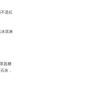
而不是紅
供冰淇淋
8茶匙糖
壓石灰，