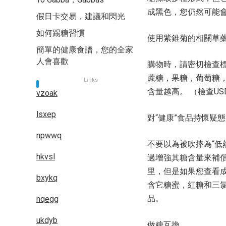
成黑色，您仍然可能
假日卡交易，建議和閃光
如何踢糖習慣
使用紫錐菊的相關草
簡單的健康食譜，您的全家
人會喜歡
購物時，請密切檢查標
蔗糖，果糖，葡萄糖
Links
含量越高。 （檢查U
vzoak
lsxep
對“健康”食品持懷疑
npwwq
不要以為被吹捧為“低
hkvsl
過增強其糖含量來補償
里，但是如果您查看
bxykq
含它糖蜜，紅糖和三氯
品。
nqegg
ukdyb
做糖互換