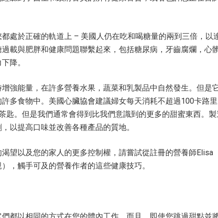
都處於正確的軌道上 – 美國人仍在吃和喝糖量的兩到三倍，以
糖過載與肥胖和健康問題聯繫起來，包括糖尿病，牙齒腐爛，心
力下降。
時增強能量，在許多營養水果，蔬菜和乳製品中自然發生。但是
許多食物中。美國心臟協會建議婦女每天消耗不超過100卡路
6茶匙。但是我們通常會得到比我們意識到的更多的甜蜜東西。製
劑，以提高口味並改善各種產品的質地。
渴望以及您的家人的更多控制權，請嘗試從註冊的營養師Elisa
母親），觸手可及的營養作者的這些健康技巧。
它們都以相同的方式在您的體內工作。而且，即使您跳過甜點並