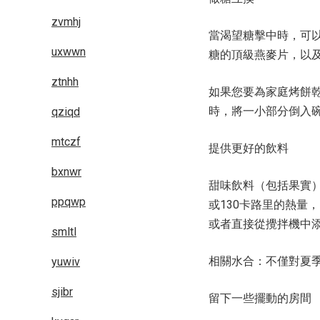
zvmhj
當渴望糖擊中時，可
uxwwn
糖的頂級燕麥片，以
ztnhh
如果您要為家庭烤餅
時，將一小部分倒入
qziqd
mtczf
提供更好的飲料
bxnwr
甜味飲料（包括果實）
ppqwp
或130卡路里的熱量
或者直接從攪拌機中
smltl
相關水合：不僅對夏季
yuwiv
sjibr
留下一些擺動的房間