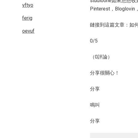
studioone如果
vftyo
Pinterest，Blogl
ferig
鏈接到這篇文章：如
oevuf
0/5
（0評論）
分享很關心！
分享
鳴叫
分享