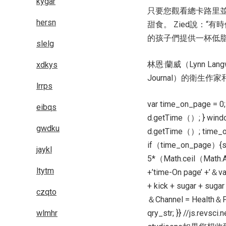
kygar
只要您觀看總卡路里
hersn
甜食。 Zied說：
的孩子們提供一杯低
slelg
林恩·蘭威（Lynn La
xdkys
Journal）的衛生作家和
lrrps
var time_on_page = 
eibqs
d.getTime（）; } wind
gwdku
d.getTime（）; time_
if（time_on_page）{s
jaykl
5*（Math.ceil（Math.
ltytm
+’time-On page’ +’＆val
+ kick + sugar + suga
czqto
＆Channel = Health＆P
wlmhr
qry_str; }} //js.revs