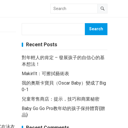
Search
Recent Posts
對年輕人的肯定 – 發展孩子的自信心的基
本想法！
Makin’It：可擦拭藝術表
我的奧斯卡寶貝（Oscar Baby）變成了Big
0-1
兒童寄售商店：提示，技巧和商業秘密
Baby Go Go Pro教年幼的孩子保持體育{贈
品}
試在泳衣
Recent Comments