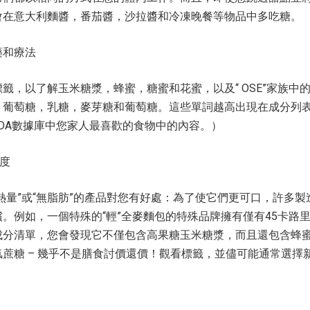
會在意大利麵醬，番茄醬，沙拉醬和冷凍晚餐等物品中多吃糖。
藥和療法
籤，以了解玉米糖漿，蜂蜜，糖蜜和花蜜，以及“ OSE”家族中
，葡萄糖，乳糖，麥芽糖和葡萄糖。這些單詞越高出現在成分列
SDA數據庫中您家人最喜歡的食物中的內容。）
態度
熱量”或“無脂肪”的產品對您有好處：為了使它們更可口，許多製
。例如，一個特殊的“輕”全麥麵包的特殊品牌擁有僅有45卡路
成分清單，您會發現它不僅包含高果糖玉米糖漿，而且還包含蜂
蔗糖 – 幾乎不是膳食討價還價！觀看標籤，並儘可能通常選擇