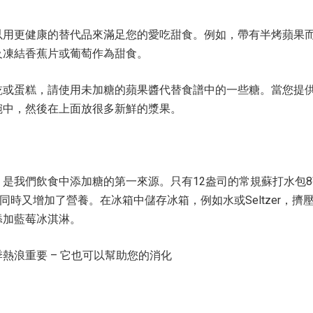
以用更健康的替代品來滿足您的愛吃甜食。例如，帶有半烤蘋果
及凍結香蕉片或葡萄作為甜食。
乾或蛋糕，請使用未加糖的蘋果醬代替食譜中的一些糖。當您提
碗中，然後在上面放很多新鮮的漿果。
是我們飲食中添加糖的第一來源。只有12盎司的常規蘇打水包
，同時又增加了營養。在冰箱中儲存冰箱，例如水或Seltzer，擠
添加藍莓冰淇淋。
熱浪重要 – 它也可以幫助您的消化