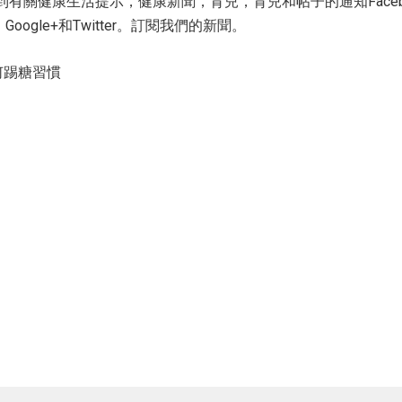
您想收到有關健康生活提示，健康新聞，育兒，育兒和帖子的通知Faceb
ovin，Google+和Twitter。訂閱我們的新聞。
何踢糖習慣