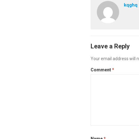
kqghq
Leave a Reply
Your email address will n
Comment
*
Name
*