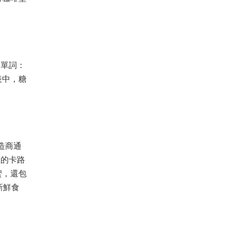
的單詞：
表中，糖
造商通
里的卡路
蜜，還包
新鮮食