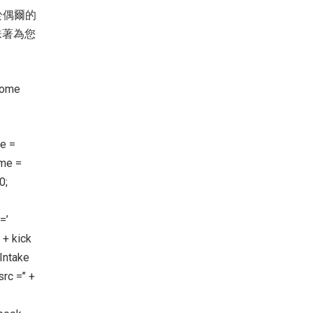
於偶爾的
味著為您
ome
e =
me =
0;
=’
 + kick
Intake
c =’’ +