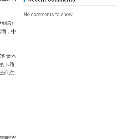
No comments to show.
達到最佳
髒病，中
它也會添
里的卡路
造商注
將咖啡塗