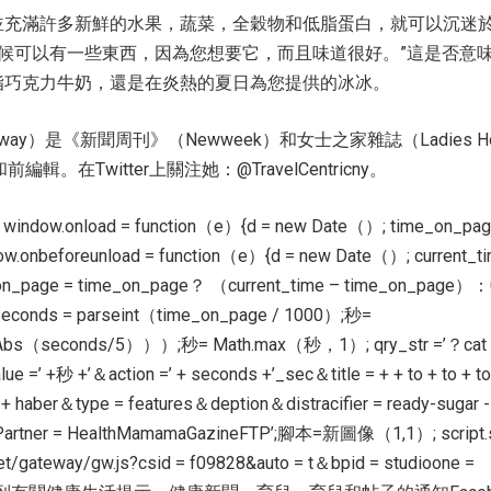
並充滿許多新鮮的水果，蔬菜，全穀物和低脂蛋白，就可以沉迷
“有時候可以有一些東西，因為您想要它，而且味道很好。”這是否意
脂巧克力牛奶，還是在炎熱的夏日為您提供的冰冰。
ngway）是《新聞周刊》（Newweek）和女士之家雜誌（Ladies H
前編輯。在Twitter上關注她：@TravelCentricny。
0; window.onload = function（e）{d = new Date（）; time_on_pag
ow.onbeforeunload = function（e）{d = new Date（）; current_ti
on_page = time_on_page？ （current_time – time_on_page）：
econds = parseint（time_on_page / 1000）;秒=
Abs​​（seconds/5）））;秒= Math.max（秒，1）; qry_str =’？cat 
ue =’ +秒 +’＆action =’ + seconds +’_sec＆title = + + to + to + to
r + haber＆type = features＆deption＆distracifier = ready-sugar -
artner = HealthMamamaGazineFTP’;腳本=新圖像（1,1）; script.sr
ci.net/gateway/gw.js?csid = f09828&auto = t＆bpid = studioone =